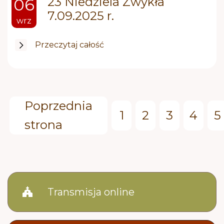
23 Niedziela Zwykła
06
7.09.2025 r.
wrz
Przeczytaj całość
Poprzednia
1
2
3
4
5
strona
church
Transmisja online