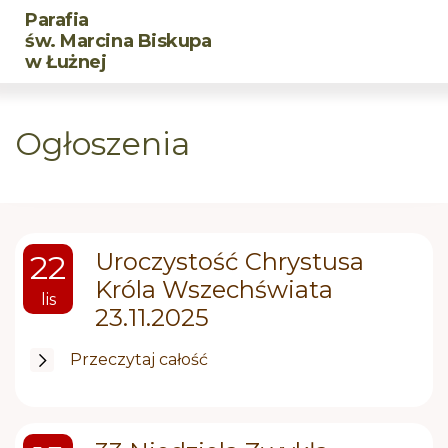
Parafia
Powrót
Powrót
Powrót
św. Marcina Biskupa
w Łużnej
Historia parafii
DSM
CHRZEST
Ogłoszenia
Duszpasterze
LSO
MAŁŻEŃSTWO
Św. Marcin Biskup
BMW
Posługa chorym
Uroczystość Chrystusa
22
Róże Żywego Różańca
Pogrzeb chrześcijański
Króla Wszechświata
lis
23.11.2025
Rozpaleni Wiarą
Przeczytaj całość
CARITAS