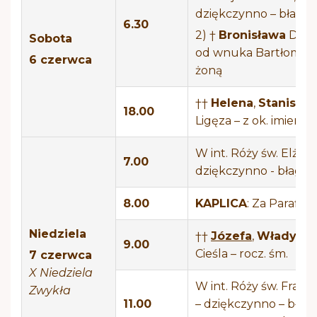
dziękczynno – błagal
6.30
2) †
Bronisława
Dynd
Sobota
od wnuka Bartłomieja
6 czerwca
żoną
††
Helena
,
Stanisław
18.00
Ligęza – z ok. imienin
W int. Róży św. Elżbie
7.00
dziękczynno - błagal
8.00
KAPLICA
: Za Parafian
Niedziela
††
Józefa
,
Władysła
9.00
Cieśla – rocz. śm.
7 czerwca
X Niedziela
W int. Róży św. Franc
Zwykła
11.00
– dziękczynno – błag