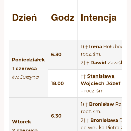
Dzień
Godz
Intencja
1) †
Irena
Hołubowicz
rocz. śm.
6.30
Poniedziałek
2) †
Dawid
Zawiślak
1 czerwca
††
Stanisława
,
św. Justyna
18.00
Wojciech
,
Józef
Mar
– rocz. śm.
1) †
Bronisław
Rząca 
rocz. śm.
6.30
2) †
Bronisława
Dynd
Wtorek
od wnuka Piotra z ro
2 czerwca