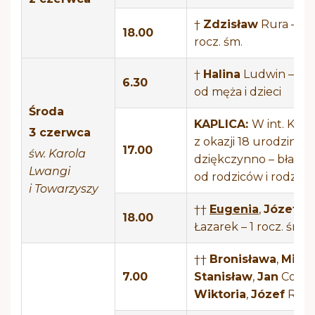
†
Zdzisław
Rura – 21
18.00
rocz. śm.
†
Halina
Ludwin – 5 r.
6.30
od męża i dzieci
Środa
KAPLICA:
W int. Kami
3 czerwca
z okazji 18 urodzin,
17.00
św. Karola
dziękczynno – błagal
Lwangi
od rodziców i rodzeń
i Towarzyszy
††
Eugenia
,
Józef
18.00
Łazarek – 1 rocz. śm.
††
Bronisława
,
Micha
7.00
Stanisław
,
Jan
Cop;
Wiktoria
,
Józef
Rząc