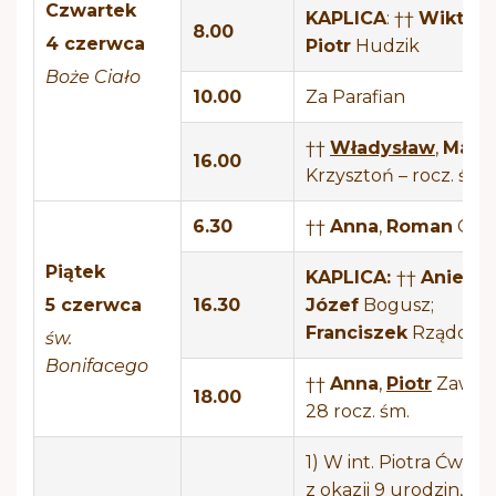
Czwartek
KAPLICA
: ††
Wiktori
8.00
4 czerwca
Piotr
Hudzik
Boże Ciało
10.00
Za Parafian
††
Władysław
,
Maria
16.00
Krzysztoń – rocz. śm.
6.30
††
Anna
,
Roman
Gog
Piątek
KAPLICA:
††
Aniela
,
5 czerwca
16.30
Józef
Bogusz;
Franciszek
Rządca
św.
Bonifacego
††
Anna
,
Piotr
Zawiśl
18.00
28 rocz. śm.
1) W int. Piotra Ćwikli
z okazji 9 urodzin,