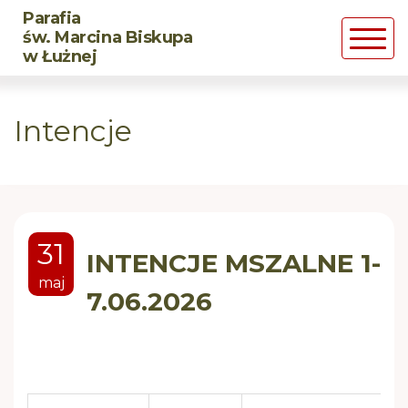
Parafia
Powrót
Powrót
Powrót
św. Marcina Biskupa
w Łużnej
Historia parafii
DSM
CHRZEST
Intencje
Duszpasterze
LSO
MAŁŻEŃSTWO
Św. Marcin Biskup
BMW
Posługa chorym
31
Róże Żywego Różańca
Pogrzeb chrześcijański
INTENCJE MSZALNE 1-
maj
7.06.2026
Rozpaleni Wiarą
CARITAS