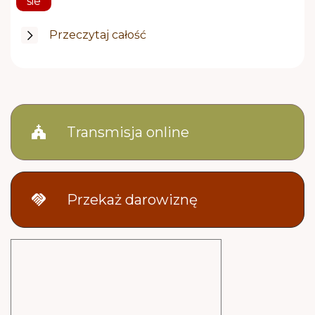
sie
Przeczytaj całość
church
Transmisja online
handshake
Przekaż darowiznę