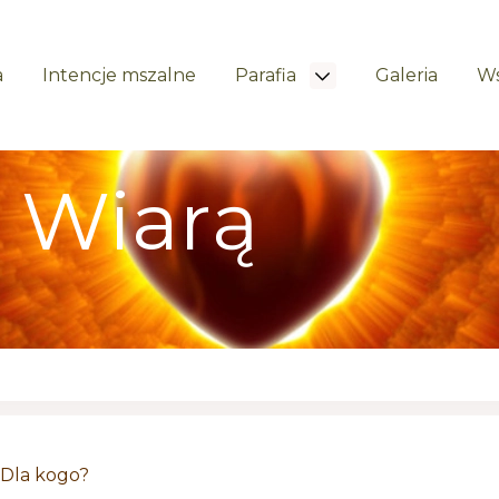
a
Intencje mszalne
Parafia
Galeria
Ws
 Wiarą
Dla kogo?