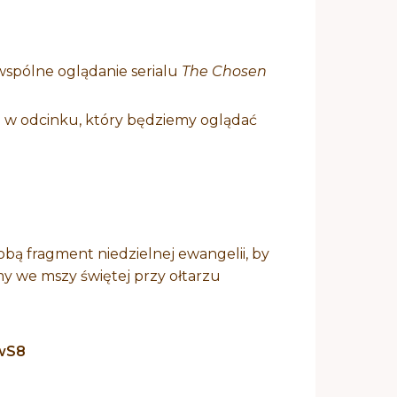
 wspólne oglądanie serialu
The Chosen
 w odcinku, który będziemy oglądać
obą fragment niedzielnej ewangelii, by
my we mszy świętej przy ołtarzu
CwS8