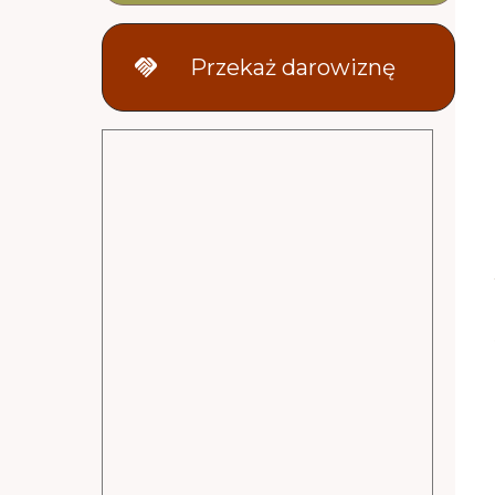
handshake
Przekaż darowiznę