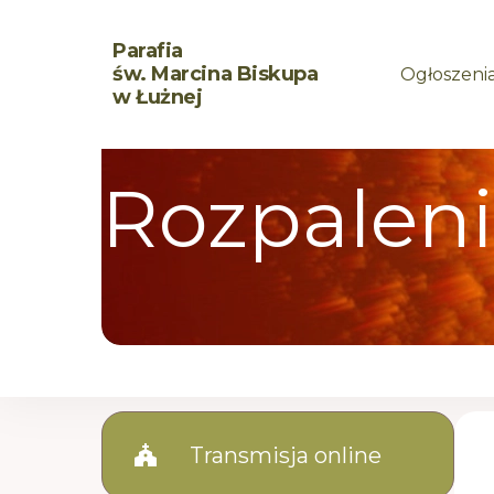
Parafia
św. Marcina Biskupa
Ogłoszeni
w Łużnej
Rozpaleni
church
Transmisja online