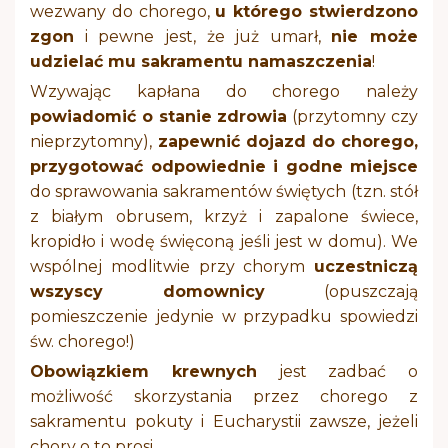
wezwany do chorego,
u którego stwierdzono
zgon
i pewne jest, że już umarł,
nie może
udzielać mu sakramentu namaszczenia
!
Wzywając kapłana do chorego należy
powiadomić o stanie zdrowia
(przytomny czy
nieprzytomny),
zapewnić dojazd do chorego,
przygotować odpowiednie i godne miejsce
do sprawowania sakramentów świętych (tzn. stół
z białym obrusem, krzyż i zapalone świece,
kropidło i wodę święconą jeśli jest w domu). We
wspólnej modlitwie przy chorym
uczestniczą
wszyscy domownicy
(opuszczają
pomieszczenie jedynie w przypadku spowiedzi
św. chorego!)
Obowiązkiem krewnych
jest zadbać o
możliwość skorzystania przez chorego z
sakramentu pokuty i Eucharystii zawsze, jeżeli
chory o to prosi.