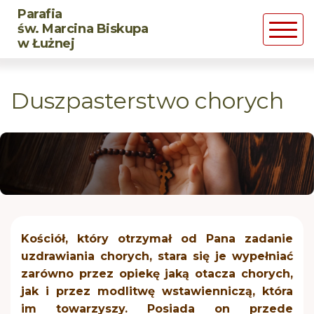
Parafia
Powrót
Powrót
Powrót
św. Marcina Biskupa
w Łużnej
Historia parafii
DSM
CHRZEST
Duszpasterstwo chorych
Duszpasterze
LSO
MAŁŻEŃSTWO
Św. Marcin Biskup
BMW
Posługa chorym
Róże Żywego Różańca
Pogrzeb chrześcijański
Rozpaleni Wiarą
Kościół, który otrzymał od Pana zadanie
uzdrawiania chorych, stara się je wypełniać
zarówno przez opiekę jaką otacza chorych,
CARITAS
jak i przez modlitwę wstawienniczą, która
im towarzyszy. Posiada on przede