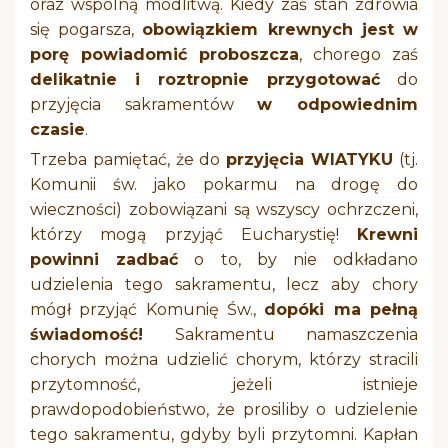
oraz wspólną modlitwą. Kiedy zaś stan zdrowia
się pogarsza,
obowiązkiem krewnych jest w
porę powiadomić proboszcza
, chorego zaś
delikatnie i roztropnie przygotować
do
przyjęcia sakramentów
w odpowiednim
czasie
.
Trzeba pamiętać, że do
przyjęcia WIATYKU
(tj.
Komunii św. jako pokarmu na drogę do
wieczności) zobowiązani są wszyscy ochrzczeni,
którzy mogą przyjąć Eucharystię!
Krewni
powinni zadbać
o to, by nie odkładano
udzielenia tego sakramentu, lecz aby chory
mógł przyjąć Komunię Św.,
dopóki ma pełną
świadomość!
Sakramentu namaszczenia
chorych można udzielić chorym, którzy stracili
przytomność, jeżeli istnieje
prawdopodobieństwo, że prosiliby o udzielenie
tego sakramentu, gdyby byli przytomni. Kapłan