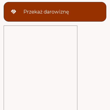
handshake
Przekaż darowiznę