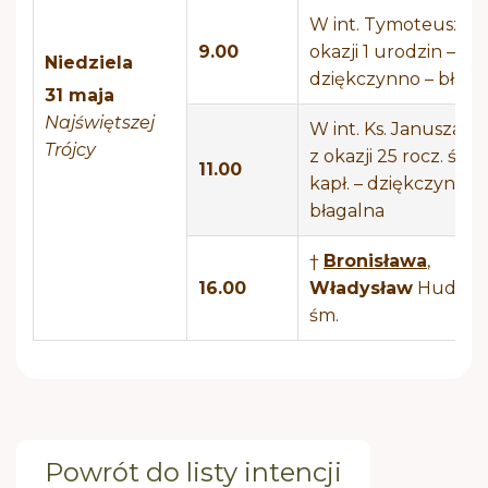
W int. Tymoteusza –
9.00
okazji 1 urodzin –
Niedziela
dziękczynno – błaga
31 maja
Najświętszej
W int. Ks. Janusza R
Trójcy
z okazji 25 rocz. świ
11.00
kapł. – dziękczynno 
błagalna
†
Bronisława
,
16.00
Władysław
Hudzik – 
śm.
Powrót do listy intencji