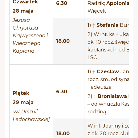
Czwartek
6.30
Radzik;
Apolonia
28 maja
Więcek
Jezusa
1) †
Stefania
Buraś
Chrystusa
2) W int. ks. Łukasza 
Najwyższego i
18.00
ok. 10 rocz. święceń
Wiecznego
kapłańskich, od BMW
Kapłana
LSO
1) †
Czesław
Janas –
rocz. śm., od syna
Tadeusza
6.30
Piątek
2) †
Bronisława
Dyn
29 maja
– od wnuczki Kasi z
św. Urszuli
rodziną
Ledóchowskiej
W int. Joanny i Łuka
18.00
z ok. 20 rocz. ślubu 