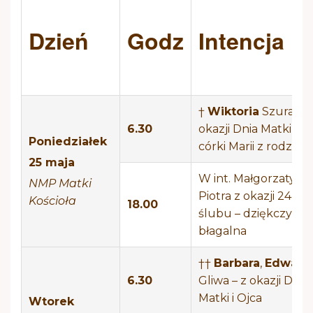
Dzień
Godz
Intencja
†
Wiktoria
Szura – z
6.30
okazji Dnia Matki, od
Poniedziałek
córki Marii z rodziną
25 maja
W int. Małgorzaty i
NMP Matki
Piotra z okazji 24 roc
Kościoła
18.00
ślubu – dziękczynno
błagalna
††
Barbara
,
Edward
6.30
Gliwa – z okazji Dnia
Matki i Ojca
Wtorek