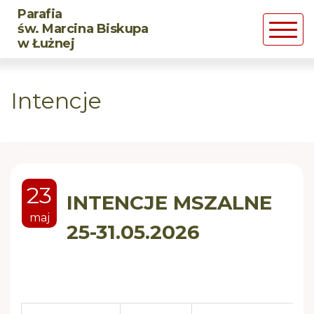
Parafia
Powrót
Powrót
Powrót
św. Marcina Biskupa
w Łużnej
Historia parafii
DSM
CHRZEST
Intencje
Duszpasterze
LSO
MAŁŻEŃSTWO
Św. Marcin Biskup
BMW
Posługa chorym
23
Róże Żywego Różańca
Pogrzeb chrześcijański
INTENCJE MSZALNE
maj
25-31.05.2026
Rozpaleni Wiarą
CARITAS