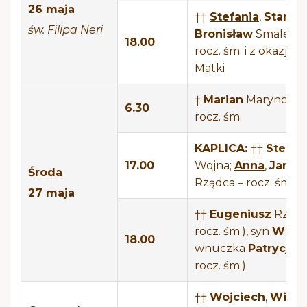
26 maja
††
Stefania
,
Stanis
św. Filipa Neri
Bronisław
Smalec –
18.00
rocz. śm. i z okazji Dn
Matki
†
Marian
Marynowski
6.30
rocz. śm.
KAPLICA:
††
Stefan
17.00
Wojna;
Anna
,
Jan
Środa
Rządca – rocz. śm.
27 maja
††
Eugeniusz
Rząca
rocz. śm.), syn
Wies
18.00
wnuczka
Patrycja
(
rocz. śm.)
††
Wojciech
,
Wikto