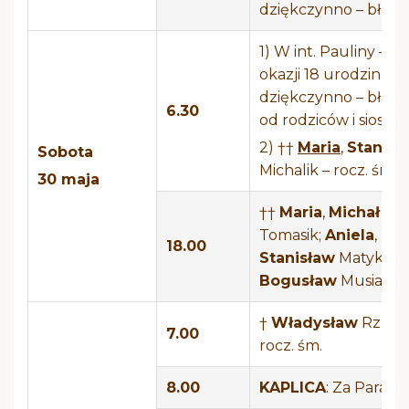
dziękczynno – błaga
1) W int. Pauliny – z
okazji 18 urodzin,
dziękczynno – błaga
6.30
od rodziców i siostry
2) ††
Maria
,
Stanisł
Sobota
Michalik – rocz. śm.
30 maja
††
Maria
,
Michał
Tomasik;
Aniela
,
18.00
Stanisław
Matyka;
Bogusław
Musiał
†
Władysław
Rząca 
7.00
rocz. śm.
8.00
KAPLICA
: Za Parafia