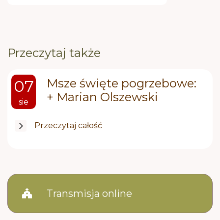
Przeczytaj także
Msze święte pogrzebowe:
07
+ Marian Olszewski
sie
Przeczytaj całość
church
Transmisja online