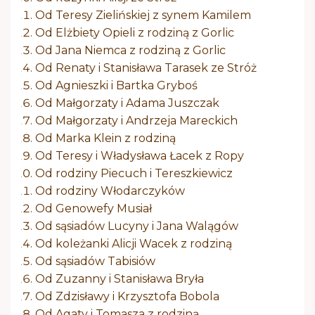
Od Teresy Zielińskiej z synem Kamilem
Od Elżbiety Opieli z rodziną z Gorlic
Od Jana Niemca z rodziną z Gorlic
Od Renaty i Stanisława Tarasek ze Stróż
Od Agnieszki i Bartka Gryboś
Od Małgorzaty i Adama Juszczak
Od Małgorzaty i Andrzeja Mareckich
Od Marka Klein z rodziną
Od Teresy i Władysława Łacek z Ropy
Od rodziny Piecuch i Tereszkiewicz
Od rodziny Włodarczyków
Od Genowefy Musiał
Od sąsiadów Lucyny i Jana Walągów
Od koleżanki Alicji Wacek z rodziną
Od sąsiadów Tabisiów
Od Zuzanny i Stanisława Bryła
Od Zdzisławy i Krzysztofa Bobola
Od Agaty i Tomasza z rodziną