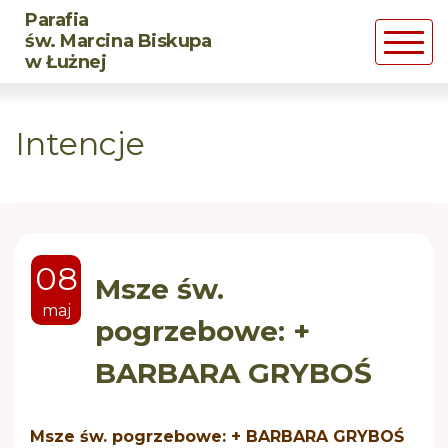
Parafia
Powrót
Powrót
Powrót
św. Marcina Biskupa
w Łużnej
Historia parafii
DSM
CHRZEST
Intencje
Duszpasterze
LSO
MAŁŻEŃSTWO
Św. Marcin Biskup
BMW
Posługa chorym
08
Róże Żywego Różańca
Pogrzeb chrześcijański
Msze św.
maj
pogrzebowe: +
Rozpaleni Wiarą
BARBARA GRYBOŚ
CARITAS
Msze św. pogrzebowe: + BARBARA GRYBOŚ