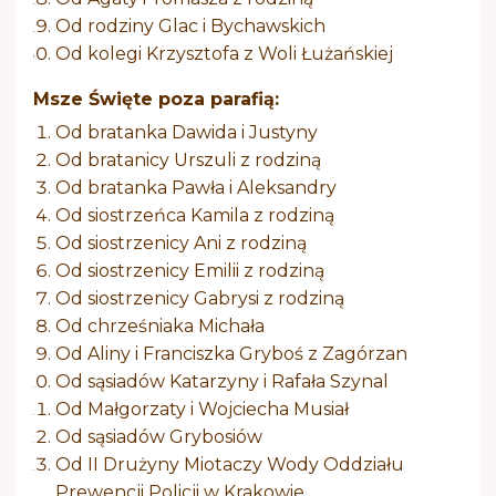
Od rodziny Glac i Bychawskich
Od kolegi Krzysztofa z Woli Łużańskiej
Msze Święte poza parafią:
Od bratanka Dawida i Justyny
Od bratanicy Urszuli z rodziną
Od bratanka Pawła i Aleksandry
Od siostrzeńca Kamila z rodziną
Od siostrzenicy Ani z rodziną
Od siostrzenicy Emilii z rodziną
Od siostrzenicy Gabrysi z rodziną
Od chrześniaka Michała
Od Aliny i Franciszka Gryboś z Zagórzan
Od sąsiadów Katarzyny i Rafała Szynal
Od Małgorzaty i Wojciecha Musiał
Od sąsiadów Grybosiów
Od II Drużyny Miotaczy Wody Oddziału
Prewencji Policji w Krakowie