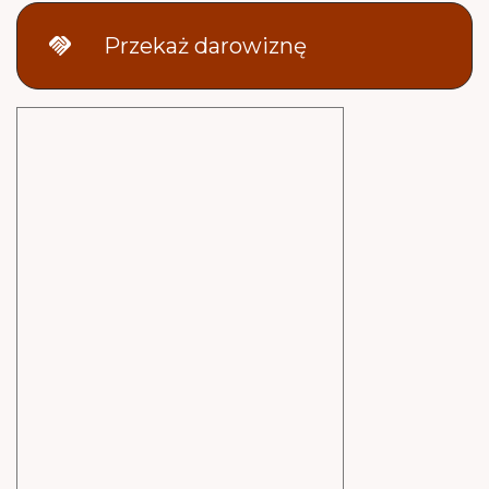
handshake
Przekaż darowiznę