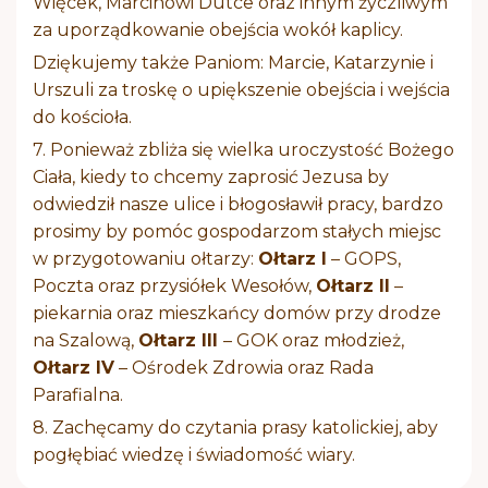
Więcek, Marcinowi Dutce oraz innym życzliwym
za uporządkowanie obejścia wokół kaplicy.
Dziękujemy także Paniom: Marcie, Katarzynie i
Urszuli za troskę o upiększenie obejścia i wejścia
do kościoła.
7. Ponieważ zbliża się wielka uroczystość Bożego
Ciała, kiedy to chcemy zaprosić Jezusa by
odwiedził nasze ulice i błogosławił pracy, bardzo
prosimy by pomóc gospodarzom stałych miejsc
w przygotowaniu ołtarzy:
Ołtarz I
– GOPS,
Poczta oraz przysiółek Wesołów,
Ołtarz II
–
piekarnia oraz mieszkańcy domów przy drodze
na Szalową,
Ołtarz III
– GOK oraz młodzież,
Ołtarz IV
– Ośrodek Zdrowia oraz Rada
Parafialna.
8. Zachęcamy do czytania prasy katolickiej, aby
pogłębiać wiedzę i świadomość wiary.