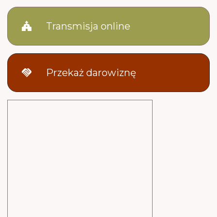
church
Transmisja online
handshake
Przekaż darowiznę