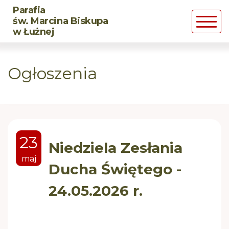
Parafia
Powrót
Powrót
Powrót
św. Marcina Biskupa
w Łużnej
Historia parafii
DSM
CHRZEST
Ogłoszenia
Duszpasterze
LSO
MAŁŻEŃSTWO
Św. Marcin Biskup
BMW
Posługa chorym
23
Róże Żywego Różańca
Pogrzeb chrześcijański
Niedziela Zesłania
maj
Ducha Świętego -
Rozpaleni Wiarą
24.05.2026 r.
CARITAS