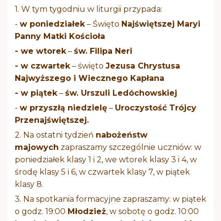
1. W tym tygodniu w liturgii przypada:
-
w poniedziałek
– Święto
Najświętszej Maryi
Panny Matki Kościoła
- we wtorek
–
św. Filipa Neri
- w czwartek
– święto
Jezusa Chrystusa
Najwyższego i Wiecznego Kapłana
- w piątek
–
św. Urszuli Ledóchowskiej
-
w przyszłą niedzielę
–
Uroczystość Trójcy
Przenajświętszej.
2. Na ostatni tydzień
nabożeństw
majowych
zapraszamy szczególnie uczniów: w
poniedziałek klasy 1 i 2, we wtorek klasy 3 i 4, w
środę klasy 5 i 6, w czwartek klasy 7, w piątek
klasy 8.
3. Na spotkania formacyjne zapraszamy: w piątek
o godz. 19:00
Młodzież
, w sobotę o godz. 10:00