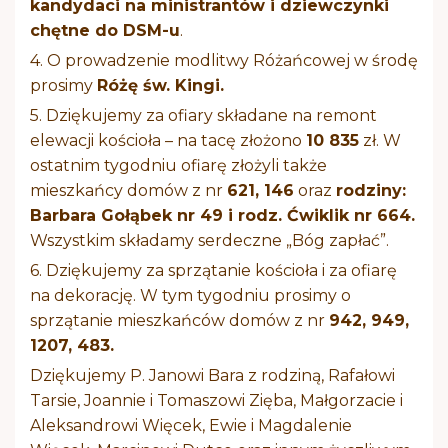
kandydaci na ministrantów i dziewczynki
chętne do DSM-u
.
4. O prowadzenie modlitwy Różańcowej w środę
prosimy
Różę św. Kingi.
5. Dziękujemy za ofiary składane na remont
elewacji kościoła – na tacę złożono
10 835
zł. W
ostatnim tygodniu ofiarę złożyli także
mieszkańcy domów z nr
621, 146
oraz
rodziny:
Barbara Gołąbek nr 49 i rodz. Ćwiklik nr 664.
Wszystkim składamy serdeczne „Bóg zapłać”.
6. Dziękujemy za sprzątanie kościoła i za ofiarę
na dekorację. W tym tygodniu prosimy o
sprzątanie mieszkańców domów z nr
942, 949,
1207, 483.
Dziękujemy P. Janowi Bara z rodziną, Rafałowi
Tarsie, Joannie i Tomaszowi Zięba, Małgorzacie i
Aleksandrowi Więcek, Ewie i Magdalenie